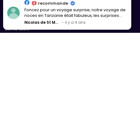
Malawi
recommande
Foncez pour un voyage surprise, notre voyage de
Martinique
noces en Tanzanie était fabuleux, les surprises
Mexique
toujours bien trouvées en fonction de nos critères.
Nicolas de St Meleuc
il y a 4 ans
Diane s’est toujours adaptée à nos besoins,
Sainte-Lucie
notamment lorsque nous avons eu des
problèmes administratifs juste avant le départ.
Zambie
Pour toutes ces raisons je recommande vivement
Zanzibar
cette agence.
Zimbabwe
Inspirations
Vos envies
En tête-à-tête
Safari & faune sauvage
Voyage surprise !
Contactez-nous
Par e-mail : contact@horizons-
secrets.com
Tél :
06 73 49 97 45
(9h30 à 17h & sur RDV)