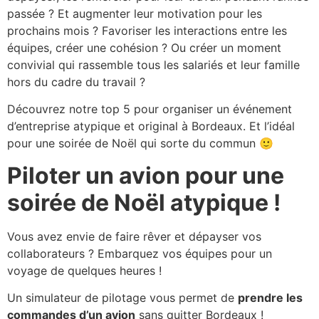
passée ? Et augmenter leur motivation pour les
Zanzibar
prochains mois ? Favoriser les interactions entre les
équipes, créer une cohésion ? Ou créer un moment
Zimbabwe
convivial qui rassemble tous les salariés et leur famille
Amérique
hors du cadre du travail ?
Mexique
Découvrez notre top 5 pour organiser un événement
Asie
d’entreprise atypique et original à Bordeaux. Et l’idéal
pour une soirée de Noël qui sorte du commun 🙂
îles
Piloter un avion pour une
Dominique
Guadeloupe
soirée de Noël atypique !
Martinique
Vous avez envie de faire rêver et dépayser vos
Sainte-Lucie
collaborateurs ? Embarquez vos équipes pour un
voyage de quelques heures !
Un simulateur de pilotage vous permet de
prendre les
Vos envies
commandes d’un avion
sans quitter Bordeaux !