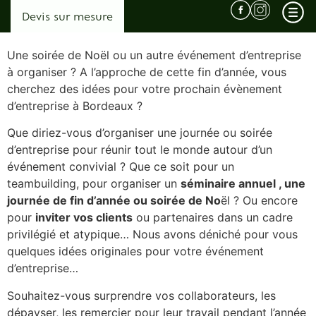
Devis sur mesure
Une soirée de Noël ou un autre événement d’entreprise
à organiser ? A l’approche de cette fin d’année, vous
cherchez des idées pour votre prochain évènement
d’entreprise à Bordeaux ?
Qui sommes nous ? L’agence derrière les voyages surprises…
Que diriez-vous d’organiser une journée ou soirée
Pourquoi choisir Horizons Secrets ?
d’entreprise pour réunir tout le monde autour d’un
Témoignages
événement convivial ? Que ce soit pour un
Conditions Générales de Vente
teambuilding, pour organiser un
séminaire annuel , une
journée de fin d’année ou soirée de No
ël ? Ou encore
pour
inviter vos clients
ou partenaires dans un cadre
privilégié et atypique… Nous avons déniché pour vous
Afrique
quelques idées originales pour votre événement
Malawi
d’entreprise…
Ouganda
Souhaitez-vous surprendre vos collaborateurs, les
dépayser, les remercier pour leur travail pendant l’année
Zambie