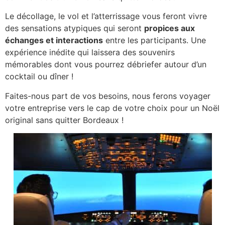
Trains de légende
Le décollage, le vol et l’atterrissage vous feront vivre
Safari & faune sauvage
des sensations atypiques qui seront
propices aux
Voyage surprise
échanges et interactions
entre les participants. Une
expérience inédite qui laissera des souvenirs
En tête-à-tête
mémorables dont vous pourrez débriefer autour d’un
Avec votre tribu
cocktail ou dîner !
Entreprise
Faites-nous part de vos besoins, nous ferons voyager
votre entreprise vers le cap de votre choix pour un Noël
original sans quitter Bordeaux !
Carte cadeau voyage
Séjour surprise
Week-end en Europe
Week-end en France