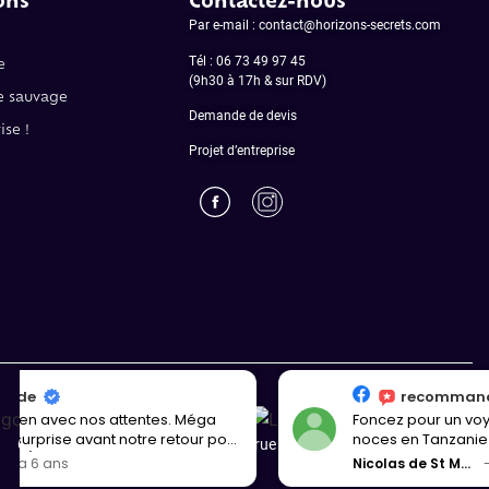
Par e-mail : contact@horizons-secrets.com
Tél :
06 73 49 97 45
e
(9h30 à 17h & sur RDV)
ne sauvage
Demande de devis
ise !
Projet d’entreprise
recommande
Foncez pour un voyage surprise, notre voyage de
noces en Tanzanie était fabuleux, les surprises
Copyright © Horizons Secrets – 25 rue Leconte de Lisle 75016 Paris
toujours bien trouvées en fonction de nos critères.
Nicolas de St Meleuc
il y a 4 ans
Diane s’est toujours adaptée à nos besoins,