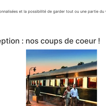
Trains de légende
Safari & faune sauvage
nnalisées et la possibilité de garder tout ou une partie du
Voyage surprise
.
En tête-à-tête
Avec votre tribu
eption : nos coups de coeur !
Entreprise
Carte cadeau voyage
Séjour surprise
Week-end en Europe
Week-end en France