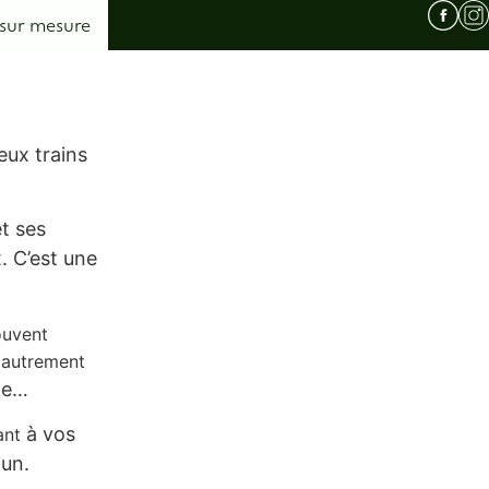
 sur mesure
eux trains
t ses
. C’est une
ouvent
 autrement
bwe…
à vos
ant
mun.