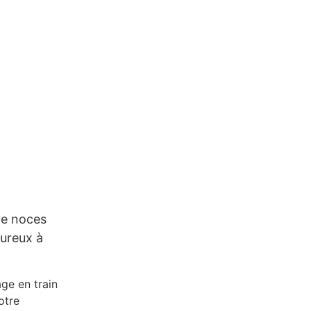
e noces 
ureux à 
age en train
otre