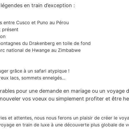
 légendes en train d’exception :
Zanzibar
Zimbabwe
ls entre Cusco et Puno au Pérou
Amérique
t présent
pon
Mexique
montagnes du Drakenberg en toile de fond
Asie
parc national de Hwange au Zimbabwe
îles
Dominique
ger grâce à un safari atypique !
reux lacs, sommets enneigés...
Guadeloupe
Martinique
rables pour une demande en mariage ou un voyage d
Sainte-Lucie
nouveler vos voeux ou simplement profiter et être he
ies et attentes, nous nous ferons un plaisir de créer le voy
Vos envies
voyage en train de luxe à une découverte plus globale de v