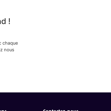
d !
c chaque
ez nous
ons
Contactez-nous