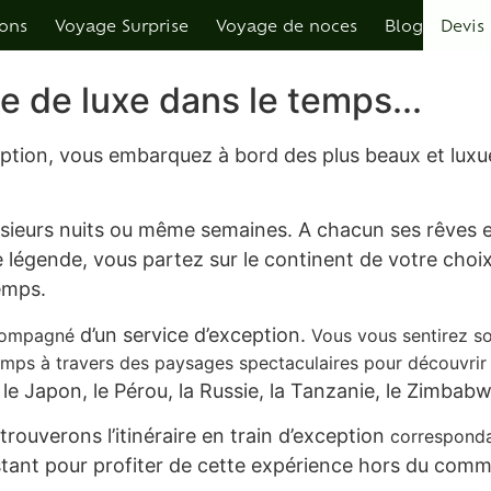
ions
Voyage Surprise
Voyage de noces
Blog
Devis
 de luxe dans le temps...
ption, vous embarquez à bord des plus beaux et luxu
Qui sommes nous ? L’agence derrière les voyages surprises…
Pourquoi choisir Horizons Secrets ?
sieurs
nuits ou même semaines. A chacun ses rêves e
Témoignages
 légende, vous partez sur le continent de votre choix
Conditions Générales de Vente
emps.
d’un service d’exception.
ompagné
Vous vous sentirez s
mps à travers des paysages spectaculaires pour découvrir
Afrique
e, le Japon, le Pérou, la Russie, la Tanzanie, le Zimba
Malawi
trouverons l’itinéraire en train d’exception
correspond
Ouganda
instant pour profiter de cette expérience hors du com
Zambie