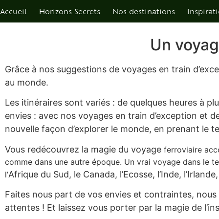
Accueil
Horizons Secrets
Nos destinations
Inspirat
Un voyage
Grâce à nos
suggestions
de voyages en train d’exce
au monde.
Les itinéraires sont variés : de quelques
heures
à
plu
envies : avec nos voyages en train d’exception et de
nouvelle façon d’explorer le monde, en
prenant
le t
Vous redécouvrez la magie du voyage
ferroviaire
acc
comme dans une autre époque. Un vrai voyage dans le te
Afrique
du Sud, le Canada, l’Ecosse, l’Inde, l’Irland
l’
Faites nous part de vos envies et contraintes, nous 
attentes ! Et laissez vous porter par la magie de l’