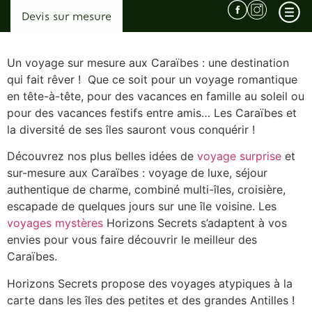
Devis sur mesure
Un voyage sur mesure aux Caraïbes : une destination
qui fait rêver ! Que ce soit pour un voyage romantique
en tête-à-tête, pour des vacances en famille au soleil ou
Qui sommes nous ? L’agence derrière les voyages surprises…
pour des vacances festifs entre amis… Les Caraïbes et
la diversité de ses îles sauront vous conquérir !
Pourquoi choisir Horizons Secrets ?
Découvrez nos plus belles idées de
voyage surprise
et
Témoignages
sur-mesure aux Caraïbes : voyage de luxe, séjour
Conditions Générales de Vente
authentique de charme, combiné multi-îles, croisière,
escapade de quelques jours sur une île voisine. Les
voyages mystères
Horizons Secrets s’adaptent à vos
envies pour vous faire découvrir le meilleur des
Afrique
Caraïbes.
Malawi
Horizons Secrets propose des voyages atypiques à la
Ouganda
carte dans les îles des petites et des grandes Antilles !
Zambie