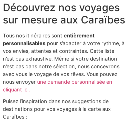
Trains de légende
Découvrez nos voyages
Safari & faune sauvage
sur mesure aux Caraïbes
Voyage surprise
En tête-à-tête
Tous nos itinéraires sont
entièrement
Avec votre tribu
personnalisables
pour s’adapter à votre rythme, à
vos envies, attentes et contraintes. Cette liste
Entreprise
n’est pas exhaustive. Même si votre destination
n’est pas dans notre sélection, nous concevrons
avec vous le voyage de vos rêves. Vous pouvez
Carte cadeau voyage
nous envoyer
une demande personnalisée en
Séjour surprise
cliquant ici.
Week-end en Europe
Puisez l’inspiration dans nos suggestions de
Week-end en France
destinations pour vos voyages à la carte aux
Caraïbes :