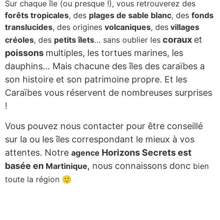
Sur chaque île (ou presque !), vous retrouverez des
forêts tropicales
, des
plages de sable blanc
, des
fonds
Zanzibar
translucides
, des origines
volcaniques
, des
villages
Zimbabwe
coraux
et
créoles
, des
petits îlets
… sans oublier les
Amérique
poissons
multiples, les tortues marines, les
dauphins…
Mais chacune des îles des caraïbes a
Mexique
son histoire et son patrimoine propre. Et les
Asie
Caraïbes
vous réservent de nombreuses surprises
îles
!
Dominique
Vous pouvez nous contacter pour être conseillé
Guadeloupe
sur la ou les îles correspondant le mieux à vos
Martinique
attentes. Notre
Horizons Secrets est
agence
basée en
nous connaissons donc
Martinique,
bien
Sainte-Lucie
toute la région 🙂
Vos envies