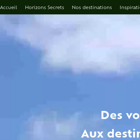
Accueil
Horizons Secrets
Nos destinations
Inspirat
Des vo
Aux desti