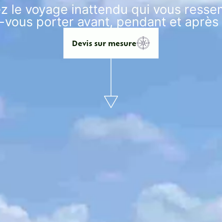
ez le voyage inattendu qui vous resse
Zanzibar
z-vous porter avant, pendant et après
Zimbabwe
Devis sur mesure
Amérique
Mexique
Asie
îles
Dominique
Guadeloupe
Martinique
Sainte-Lucie
Vos envies