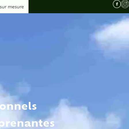
 sur mesure
ionnels
rprenantes