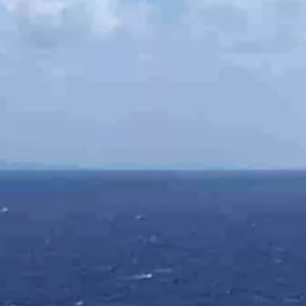
Trains de légende
Safari & faune sauvage
Voyage surprise
En tête-à-tête
Avec votre tribu
Entreprise
Carte cadeau voyage
Séjour surprise
Week-end en Europe
Week-end en France