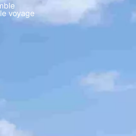
mble
 le voyage