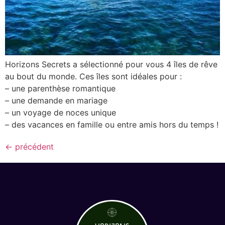
Zanzibar
Zimbabwe
Amérique
Horizons Secrets a sélectionné pour vous 4 îles de rêve
Mexique
au bout du monde. Ces îles sont idéales pour :
Asie
– une parenthèse romantique
– une demande en mariage
îles
– un voyage de noces unique
Dominique
– des vacances en famille ou entre amis hors du temps !
Guadeloupe
←
précédent
Martinique
Sainte-Lucie
Vos envies