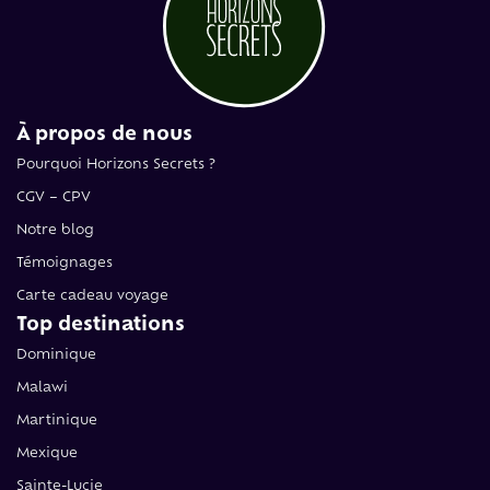
Trains de légende
Safari & faune sauvage
Voyage surprise
En tête-à-tête
À propos de nous
Avec votre tribu
Pourquoi Horizons Secrets ?
CGV – CPV
Entreprise
Notre blog
Témoignages
Carte cadeau voyage
Carte cadeau voyage
Top destinations
Séjour surprise
Dominique
Week-end en Europe
Malawi
Week-end en France
Martinique
Mexique
Sainte-Lucie