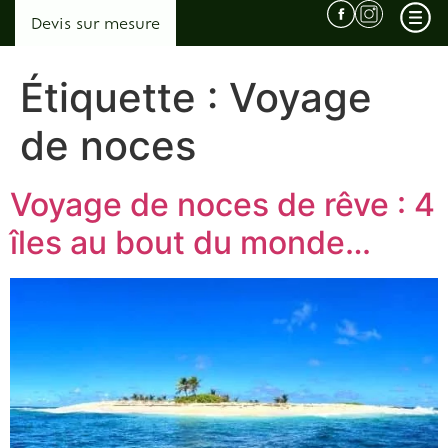
Devis sur mesure
Étiquette :
Voyage
de noces
Qui sommes nous ? L’agence derrière les voyages surprises…
Pourquoi choisir Horizons Secrets ?
Voyage de noces de rêve : 4
Témoignages
îles au bout du monde…
Conditions Générales de Vente
Afrique
Malawi
Ouganda
Zambie