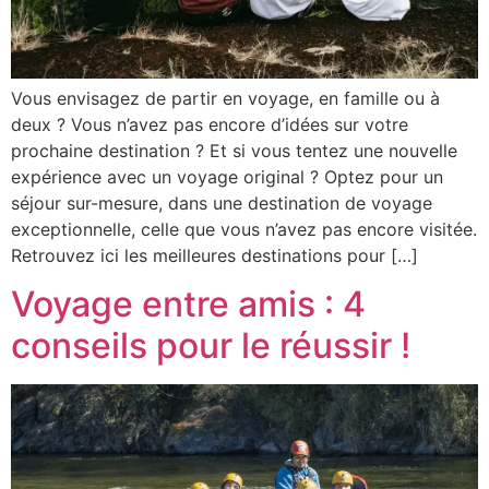
Zanzibar
Zimbabwe
Vous envisagez de partir en voyage, en famille ou à
Amérique
deux ? Vous n’avez pas encore d’idées sur votre
Mexique
prochaine destination ? Et si vous tentez une nouvelle
expérience avec un voyage original ? Optez pour un
Asie
séjour sur-mesure, dans une destination de voyage
îles
exceptionnelle, celle que vous n’avez pas encore visitée.
Retrouvez ici les meilleures destinations pour […]
Dominique
Voyage entre amis : 4
Guadeloupe
Martinique
conseils pour le réussir !
Sainte-Lucie
Vos envies