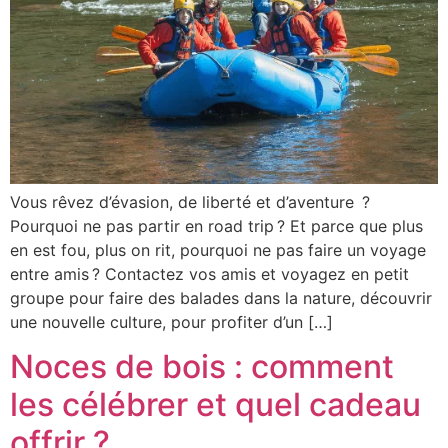
Trains de légende
Safari & faune sauvage
Voyage surprise
En tête-à-tête
Avec votre tribu
Entreprise
Vous rêvez d’évasion, de liberté et d’aventure ?
Pourquoi ne pas partir en road trip ? Et parce que plus
en est fou, plus on rit, pourquoi ne pas faire un voyage
Carte cadeau voyage
entre amis ? Contactez vos amis et voyagez en petit
groupe pour faire des balades dans la nature, découvrir
Séjour surprise
une nouvelle culture, pour profiter d’un […]
Week-end en Europe
Noces de bois : comment
Week-end en France
les célébrer et quel cadeau
offrir ?