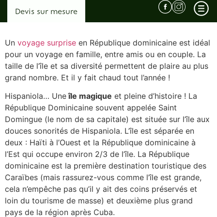
Devis sur mesure
Un
voyage surprise
en République dominicaine est idéal
pour un voyage en famille, entre amis ou en couple. La
taille de l’île et sa diversité permettent de plaire au plus
Qui sommes nous ? L’agence derrière les voyages surprises…
grand nombre. Et il y fait chaud tout l’année !
Pourquoi choisir Horizons Secrets ?
Hispaniola… Une
île magique
et pleine d’histoire ! La
République Dominicaine souvent appelée Saint
Témoignages
Domingue (le nom de sa capitale) est située sur l’île aux
Conditions Générales de Vente
douces sonorités de Hispaniola. L’île est séparée en
deux : Haïti à l’Ouest et la République dominicaine à
l’Est qui occupe environ 2/3 de l’île. La République
dominicaine est la première destination touristique des
Afrique
Caraïbes (mais rassurez-vous comme l’île est grande,
Malawi
cela n’empêche pas qu’il y ait des coins préservés et
Ouganda
loin du tourisme de masse) et deuxième plus grand
pays de la région après Cuba.
Zambie