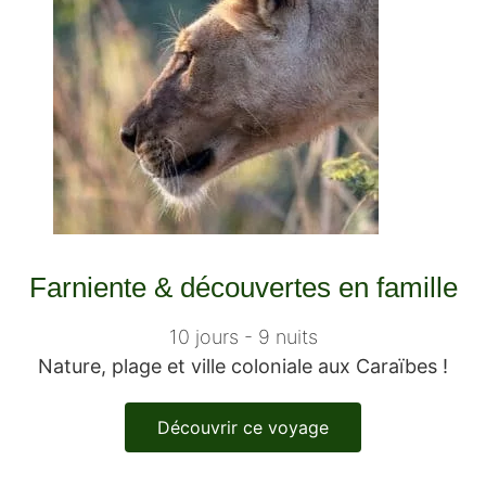
Trains de légende
Safari & faune sauvage
Voyage surprise
En tête-à-tête
Avec votre tribu
Entreprise
Farniente & découvertes en famille
Carte cadeau voyage
Séjour surprise
10 jours - 9 nuits
Week-end en Europe
Nature, plage et ville coloniale aux Caraïbes !
Week-end en France
Découvrir ce voyage