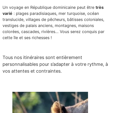
Un voyage en République dominicaine peut être
très
Zanzibar
varié
: plages paradisiaques, mer turquoise, océan
Zimbabwe
translucide, villages de pêcheurs, bâtisses coloniales,
vestiges de palais anciens, montagnes, maisons
Amérique
colorées, cascades, rivières… Vous serez conquis par
Mexique
cette île et ses richesses !
Asie
îles
Tous nos itinéraires sont entièrement
Dominique
personnalisables pour s’adapter à votre rythme, à
Guadeloupe
vos attentes et contraintes.
Martinique
Sainte-Lucie
Vos envies