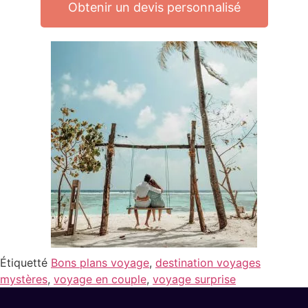
Obtenir un devis personnalisé
Étiquetté
Bons plans voyage
,
destination voyages
mystères
,
voyage en couple
,
voyage surprise