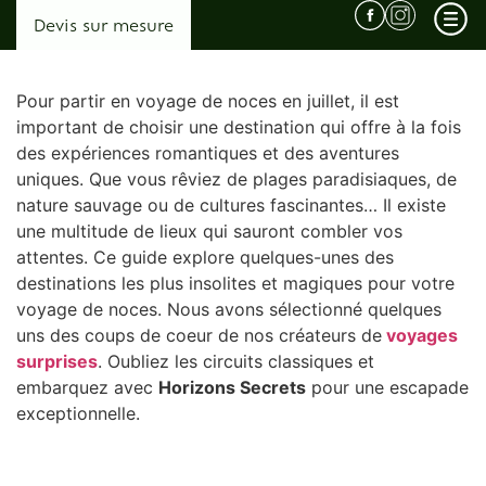
Devis sur mesure
Pour partir en voyage de noces en juillet, il est
important de choisir une destination qui offre à la fois
des expériences romantiques et des aventures
Qui sommes nous ? L’agence derrière les voyages surprises…
uniques. Que vous rêviez de plages paradisiaques, de
nature sauvage ou de cultures fascinantes… Il existe
Pourquoi choisir Horizons Secrets ?
une multitude de lieux qui sauront combler vos
Témoignages
attentes. Ce guide explore quelques-unes des
Conditions Générales de Vente
destinations les plus insolites et magiques pour votre
voyage de noces. Nous avons sélectionné quelques
uns des coups de coeur de nos créateurs de
voyages
surprises
. Oubliez les circuits classiques et
Afrique
embarquez avec
Horizons Secrets
pour une escapade
Malawi
exceptionnelle.
Ouganda
Zambie