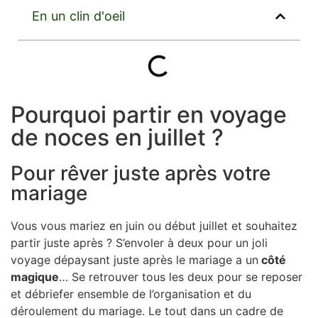
En un clin d'oeil
Zanzibar
Zimbabwe
Amérique
Mexique
Pourquoi partir en voyage
Asie
de noces en juillet ?
îles
Dominique
Pour rêver juste après votre
mariage
Guadeloupe
Martinique
Vous vous mariez en juin ou début juillet et souhaitez
Sainte-Lucie
partir juste après ? S’envoler à deux pour un joli
voyage dépaysant juste après le mariage a un
côté
magique
… Se retrouver tous les deux pour se reposer
et débriefer ensemble de l’organisation et du
Vos envies
déroulement du mariage. Le tout dans un cadre de