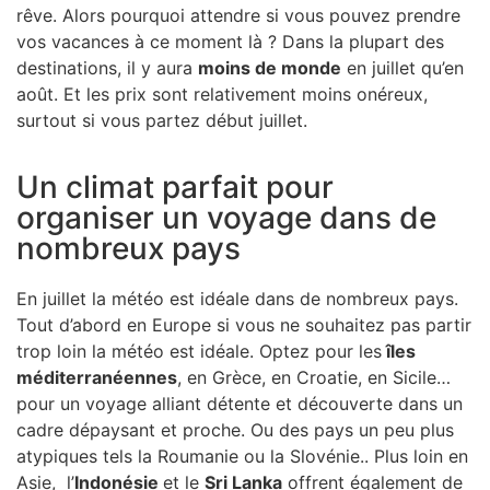
Trains de légende
rêve. Alors pourquoi attendre si vous pouvez prendre
vos vacances à ce moment là ? Dans la plupart des
Safari & faune sauvage
destinations, il y aura
moins de monde
en juillet qu’en
Voyage surprise
août. Et les prix sont relativement moins onéreux,
surtout si vous partez début juillet.
En tête-à-tête
Avec votre tribu
Un climat parfait pour
Entreprise
organiser un voyage dans de
nombreux pays
Carte cadeau voyage
En juillet la météo est idéale dans de nombreux pays.
Tout d’abord en Europe si vous ne souhaitez pas partir
Séjour surprise
trop loin la météo est idéale. Optez pour les
îles
Week-end en Europe
méditerranéennes
, en Grèce, en Croatie, en Sicile…
pour un voyage alliant détente et découverte dans un
Week-end en France
cadre dépaysant et proche. Ou des pays un peu plus
atypiques tels la Roumanie ou la Slovénie.. Plus loin en
Asie, l’
Indonésie
et le
Sri Lanka
offrent également de